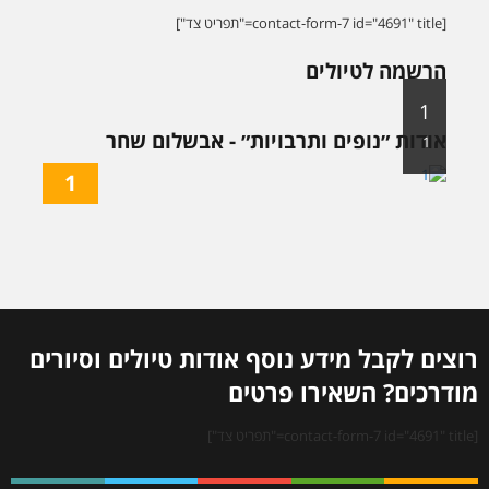
[contact-form-7 id="4691" title="תפריט צד"]
הרשמה לטיולים
1
אודות ״נופים ותרבויות״ - אבשלום שחר
1
1
רוצים לקבל מידע נוסף אודות טיולים וסיורים
מודרכים? השאירו פרטים
[contact-form-7 id="4691" title="תפריט צד"]