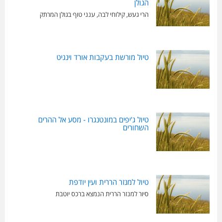
הגולן
הרי געש, קילוחי לבה, ענני טוף בגולן המרתק
טיול מורשת בעקבות אורד וינגיט
טיול ג'יפים במונטנגרו - מסע אל ההרים
השחורים
טיול למנזר הררית ועין יודפת
סיור למנזר הררית הנמצא ברכס יוטבת