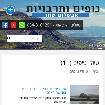
טיולים והרצאות - 054-3161251
טיולי ג׳יפים (11)
>
בית
טיולי ג׳יפים
סיור בעקבות נופי הבזלת, המעיינות
ומורשת האדם
סיור במרחבי הגולן מכוסי הבזלת והסיפור
מאחוריהם