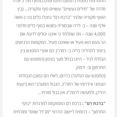
התפרצות נוספת ( הפעם התפרצות) בצפון רמה"ג יצרה
סדרה של "תילים געשיים" עשויים טוף וסקוריה… (בין
הטוף סקוריה שלצד "ברכת-רם" נתגלו כלים בני כ-מאה
אלף שנה – ב- לז'ה שבסוריה נמצאו בטוף כלים מלפני
4,000 שנה – מה שמלמד כי איננו יכולים לדעת אם
הר-געש הוא פעיל או שאיננו פעיל. המקומות הרגישים
ביותר לתהליכי בליה ב- רמה"ג הם אזורי המפגש בין
הבזלת לגיר – היינו בנחל סער בצפון (המפגש עם
החרמון) וב- ירמוק
(המפגש עם הגלעד) בדרום, לאלו הם כמובן הגבולות
הצפוני והדרומי של רמה"ג. הגבול המערבי הוא בקעת
הירדן, ולמעשה לרמה"ג אין גבול מזרחי…
"ברכת רם" :
ברכת רם הממוקמת למרגלות "כתף
החרמון" – דרומית ליישוב הדרוזי "מג'דל שמס" ומזרחית