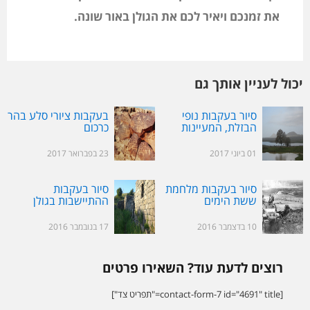
את זמנכם ויאיר לכם את הגולן באור שונה.
יכול לעניין אותך גם
סיור בעקבות נופי
בעקבות ציורי סלע בהר
הבזלת, המעיינות
כרכום
ומורשת האדם
01 ביוני 2017
23 בפברואר 2017
סיור בעקבות מלחמת
סיור בעקבות
ששת הימים
ההתיישבות בגולן
ובבשן
10 בדצמבר 2016
17 בנובמבר 2016
רוצים לדעת עוד? השאירו פרטים
[contact-form-7 id="4691" title="תפריט צד"]