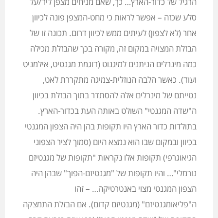
הרגיל של כדור-הארץ… כך, שאם מניחים מצפן ליד/על
סלע שכזה – אפשר לראות כי מחט-המצפן פונה לכיוון
אחר (לא לצפון) לעיתים ממש לכיוון דרום. תכונה זו של
הבזלת המצויה במקום זה, מקורה בכך שהבזלת מכילה
כמה מינרלים הניתנים למיגנוט (דוגמת מגנטיט, אילמניט
ועוד). כאשר הלבה הנוזלית-צמיגה מתקררת לאט,
נטייתם של מינרלים אלה להסתדר בתוך הבזלת בכיוון
ה"שדה המגנטי" השולט באותה העת בכדור-הארץ.
בתולדות כדור הארץ היו תקופות בהן היה הצפון המגנטי
בכיוון ובמקום שבו הוא נמצא היום (סמוך לציר הצפוני
הגיאוגרפי) תקופות אלו נקראות "תקופות של מגנטיזם
נורמלי"… והיו תקופות של "מגנטיזם-הפוך" שבהן היה
הצפון המגנטי מצוי באנטרטיקה… – זהו
ה"פליאומגנטיזם" (מגנטיזם קדום). אם הבזלת התמצקה