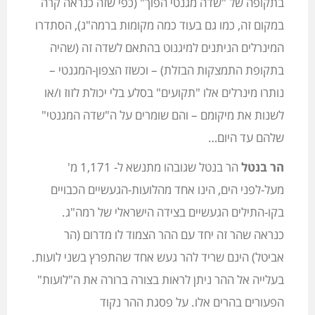
בתקופה של "שדה מגנטי הפוך" (כפי שזה כנראה קרה
במקום זה, כמו גם בעוד כמה מקומות ברמה"ג), הסתדרו
המינרלים הניתנים למיגנוט בהתאם לשדה זה (שהיה
בתקופת התמצקות הבזלת) – וכשזז הצפון-המגנטי –
נותרו מינרלים אלו "תקועים" בסלע בלי יכולת לזוז ו/או
לשנות את מיקומם – והם שומרים על ה"שדה המגנטי"
שלהם עד היום…
הר בנטל
הר בנטל שגובהו מתנשא ל- 1,171 מ'
מעל-לפני הים, הינו אחד מהלועות-הגעשיים הכבויים
בקו-התילים הגעשיים בצידה הישראלי של רמה"ג.
כנראה שהר זה יחד עם ההר הצמוד לו מדרום (הר
אביטל) הינם שריד להר געש אחד שהתפרץ בשני לועות.
בעלייה אל ההר ניתן לראות בצורה ברורה את ה"לועות"
הפעורים בהרים אלו. על פסגת ההר נקוד