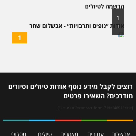
הרשמה לטיולים
1
אודות ״נופים ותרבויות״ - אבשלום שחר
1
1
רוצים לקבל מידע נוסף אודות טיולים וסיורים
מודרכים? השאירו פרטים
[contact-form-7 id="4691" title="תפריט צד"]
אבשלום
עמודים
מאמרים
טיולים
מסלולי