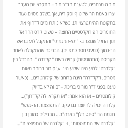
מור מ-מרחביה. לטענת הד"ר מור – התפרצויות העבר
יצרו באמת הר של טוף וסקוריה, אך בשלב מסוים (עוד
בתקופת ההיתפרצויות), כשלא נותרו גזים לדחוף את
החומרים הפירוקלסטיים החוצה – פשוט קרס ההר אל
תוך החלל שנוצר ב- "תא-המגמתי" והתקבל לוע בראש
הר-נמוך (כמעט חסר כתפיים). הבריכה שהתקבלה לאחר
הקריסה (התמוטטות) קרויה בשם " קלדרה ". ההבדל בין
"קלדרה" ללוע הינו שלוע הינו ע"פ רוב ברוחב מאות
מטרים, ו"קלדרה" הינה ברוחב של קילומטרים… (כאשר
טענו בפני ד"ר מור כי בריכת –רם זה לא בדיוק
קילומטרים – אז הוא אמר: "אז תקראו לה קלדרון")…
קלדרה יכולה להיווצר גם עקב "התפוצצות הר-געש"
דוגמת הר "סינט הלן" בארה"ב… מבדילים כמובן בין
"קלדרה של התמוטטות", ו- "קלדרה של התפוצצות"…