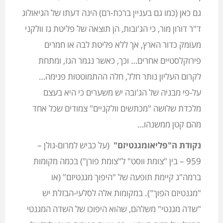
גם כאן (כמו גם בעניין ברכת-רם) הינה דעתו של הגיאולוג
ד"ר דורון מור, כי הג'ובות, הן תוצאה של פליטת גז וולקני
מעומק כדור הארץ, אך ללא פליטת לבה או חמרים
פירוקלסטיים אחרים… וכך, כאשר נגמר הגז, ומתחת
לקרום העליון נותר חלל, חלה ההתמוטטות פנימה…
על-פי מבניה של הג'ובה יש משערים כי היא בעצם
מלכדת שלושה "מכתשים וולקניים" צמודים שכל אחד
מהם קטן ממשנהו…
נקודת ה"פליאומגנטיזם"
(על כביש למרום-גולן –
959 – בין "צומת ווסט" ל"צומת פורן") בכמה מקומות
ברמה"ג קיימת תופעה של "היפוך מגנטיזם" (או
"מגנטיזם הפוך"). במקומות אלה לסלעי-הבזלת יש
"שדה מגנטי" משלהם, שהוא היפוכו של השדה המגנטי