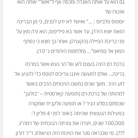
גם הוא על אותה האגדה ומנסה אף ל"אשר" אותה הוא
אזכורו של
יוספוס פלביוס : …" ואישד לא ידע לפנים, כי מן הבריכה
הזאת יוצא הירדן, עד אשר בא פיליפוס, הוא זרה מוץ על
פני בריכת הפיילה (הקערה), ואחר-כך מצא כי נסחף
המוץ אל פמיאס"… (מלחמות היהודים ג' 10).
ברכת רם הינה בעצם לוע של הר געש אשר במרכזו
בריכה… אולם למעשה איננו צריכים לטפס כדי להגיע אל
לוע ההר. משך שנים נמשכו הויכוחים הרבים באשר
למהותה של ברכת-רם (תופעה קארסטית – "בולען"
שנסתם בסלע הגיר ? או תופעה וולקנית שמקורה
בפעילות הגעשית שהיתה באזור לפני 4 מליון ל-
100,000 שנים, ויצרה את צורתה הנוכחית של רמה"ג
???). מי שכנראה סגר את הויכוח היה הגיאולוג ד"ר דורון