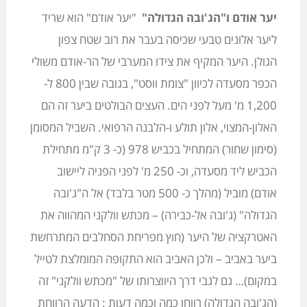
יער אודם ו"הג'ובה הגדולה"
"יער אודם" הוא שריד
ליער אלונים טבעי שכיסה בעבר את רוב שטח צפון
הגולן. היער המקיף את צידו המערבי של הר-אודם משולי
הכפר מסעדה לכיוון "צומת ווסט", בגובה שבין 800 ל-
1,200 מ' מעל לפני הים. העצים הבולטים ביער זה הם
האלון-המצוי, אלון תולע ו-הלבנה הרפואי. השביל המסומן
(סימון שחור) המתחיל בכביש 978 (כ- 3 ק"מ מתחילת
הכביש ליד מסעדה, וכ- 250 מ' לפני הפניה ליישוב
אודם) מוביל (מהלך כ- 500 מטר בלבד) אל ה"ג'ובה
הגדולה" (ג'ובה אל-כבירה) – מכתש וולקני המהווה את
האטרקציה של היער (חוץ מפריחת הסחלבים המתרחשת
ביער באביב – ולכן האביב הוא התקופה המומלצת לטייל
במקום)… גם לגבי דרך היווצרותו של "מכתש וולקני" זה
(הג'ובה הגדולה) רווחו כמה וכמה דעות : הדעה הרווחת