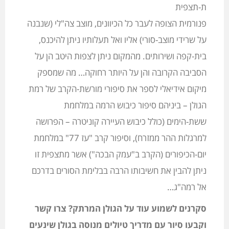
ת-תצפית
פנורמית הצופה לעבר כל הכיוונים, מוצב צה"לי (שנבנה
על שרידי מוצב-סורי) אליו ואל תעלותיו ניתן להיכנס,
בית-קפה ושירותים. מהמקום ניתן לצפות היטב הן על
הסביבה הקרובה והן על היותר רחוקה… מה שמספק
מיקום אידיאלי לספר את סיפורי מורשת-הקרב של רמת
הגולן – ביניהם סיפור כיבוש הרמה במלחמת
ששת-הימים (כולל כיבוש העיירה קוניטרה – הפרושה
למרגלות ההר ממזרח), וסיפור קרב "עז 77" במלחמת
יום-הכיפורים (הקרב ב"עמק הבכה") אשר מתצפית זו
ניתן להבין את חשיבותו הרבה בבלימת הסורים בדרכם
אל רמה"ג…
סקרנים לשמוע עוד על הגולן המרתק? צרו קשר
וקבעו סיור עם מדריך טיולים מנוסה בגולן שינעים