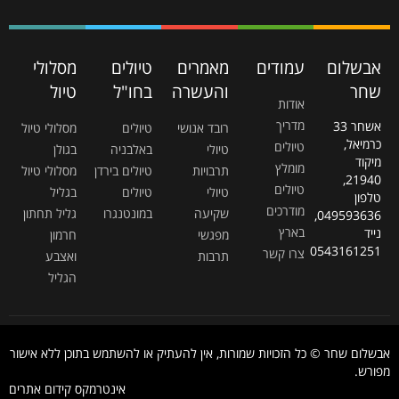
אבשלום
עמודים
מאמרים
טיולים
מסלולי
שחר
והעשרה
בחו"ל
טיול
אודות
מדריך
אשחר 33
רובד אנושי
טיולים
מסלולי טיול
כרמיאל,
טיולים
טיולי
באלבניה
בגולן
מיקוד
מומלץ
תרבויות
טיולים בירדן
מסלולי טיול
21940,
טיולים
טיולי
טיולים
בגליל
טלפון
מודרכים
שקיעה
במונטנגרו
גליל תחתון
049593636,
בארץ
נייד
מפגשי
חרמון
0543161251
צרו קשר
תרבות
ואצבע
הגליל
אבשלום שחר © כל הזכויות שמורות, אין להעתיק או להשתמש בתוכן ללא אישור
מפורש.
אינטרמקס קידום אתרים