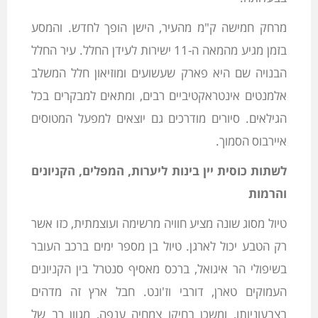
מרחק חמישה ק"מ מהעיר, הישן הופך לחדש. והמסע
בזמן מגיע מהמאה ה-11 ישירות לעידן החלל. עיר החלל
הבנויה שם היא פארק שעשועים ומוזיאון חלל המשלב
אלמנטים אינטראקטיביים רבים, ומתאים למבקרים בכל
הגילאים. סיורים מודרכים גם יוצאים למפעל המטוסים
איירבוס הסמוך.
לשתות כוסית יין בינות ליערות, המפלים, הקניונים
והרמות
טיול מסוג שונה מציע חוויה מרשימה ועוצמתית, כזו אשר
רק הטבע יכול לארגן. טיול בן מספר ימים ברכב העובר
בשיפולי הר איגואל, ברכס מאסיף סנטרל בין הקניונים
העמוקים טארן, דורבי וז'ונט. חבל ארץ זה מדהים
בצבעוניותו, ומשכן בחיקו צמחיה ענפה, מגוון רב של