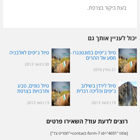
בעת ביקור בצרפת.
יכול לעניין אותך גם
טיול ג'יפים במונטנגרו -
טיול ג'יפים לאלבניה
מסע אל ההרים
השחורים
30 בינואר 2013
21 במרץ 2016
טיול לירדן בשילוב
טיול נופים, טבע
ג'יפים והליכה רגלית
ותרבויות בצרפת
19 בינואר 2013
13 במאי 2012
רוצים לדעת עוד? השאירו פרטים
[contact-form-7 id="4691" title="תפריט צד"]