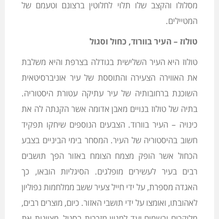
מסלולו והקצב שלו תלוי לחלוטין ברצונם וטעמם של
המטיילים.
טולוז – העיר בוורוד, כחול וסגול
טולוז היא העיר השלישית בגודלה בצרפת והיא משלבת
את האווירה הצעירה והתוססת של עיר אוניברסיטאית
השוכנת ברחובותיה של עיר עתיקה עטורת היסטוריה.
בתיה של טולוז בנויים מאבן אדומה אשר הקנתה לה את
כינויה – העיר בוורוד. הצבעים הנוספים שיחקו תפקיד
חשוב בהיסטוריה של העיר. המסחר בימי הביניים בצבע
הכחול אשר הופק מצמח הצומח באזור הפך תושבים
רבים בעיר לעשירים מופלגים. הסיגליות הובאו, כך
האגדה מספרת, על ידי חייל צעיר ששב ממלחמות נפוליון
לאהובתו, ואומצו על ידי תושבי האזור. כיום, מוצרים רבים,
מליקרים ובשמים ועד למגוון מזכרות בסגול, מציינות את