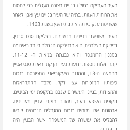
העיר העתיקה בטולוז בנויים בצורה מעגלית כדי לחסום
את הרוחות העזות. בתיה של העיר בנויים עץ ואבן, לאחר
ששריפת ענק כילתה את בתי העץ בשנת 1463.
העיר משופעת בניינים מרשימים. בזיליקת סנט סרנין,
בזיליקת הצלבנים, היא הבזיליקה הגדולה ביותר באירופה
בסגנון הרומנסק והיא נבנתה במאות ה- 11-12.
קתדראלות נוספות ידועות בעיר הן קתדראלת סנט אטיין
מהמאה ה-13, והמנזר היעקוביאני המפורסם בזכות
כיפותיו המזכירות עצי דקל. מלבד הקתדראלות
והמצודות, בנייני העשירים שנבנו בתקופת ימי הביניים,
תקופת השפע בעיר, מהווים מוקדי עניין מעניינים.
ארמונות אלו מזוהים בזכות המגדלים הגבוהים שבאו
להבליט את עושרה של המשפחה אשר הבניין היה
בבעלותה.