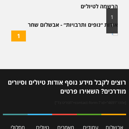
הרשמה לטיולים
1
אודות ״נופים ותרבויות״ - אבשלום שחר
1
1
רוצים לקבל מידע נוסף אודות טיולים וסיורים
מודרכים? השאירו פרטים
[contact-form-7 id="4691" title="תפריט צד"]
אבשלום
עמודים
מאמרים
טיולים
מסלולי