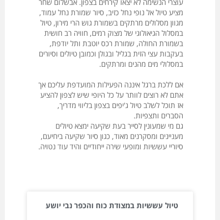
עוצרי הנשימה לא יצאו קירחים בצפון. אבשלום שחר
מציע טיול אל נופי נחל כזיב, סיור שמורת נחל עמוד,
מגוון מסלולים מרתקים בשמורת גוש הרי מירון, טיול
במסלול הגיאולוגי של מצוק רמים, חוויה רב חושית
בשמורת החולה, שמורת רכס יוטבת ותל יודפת,
בעקבות עצי הזית בגליל ובגולן וכמובן טיולים וסיורים
במסלולי מים מהנים ומרתקים.
אם ללכת ברגל איננה הפעילות המועדפת עליכם אך
אתם לא רוצים לוותר על כל היופי שיש לצפון להציע
אז תוכל לשלב טיול ג'יפים בצפון בליווי מדריך,
הסברים ותצפיות.
גם מי שמעונין לסייר בעת שקיעה ימצא טיולים
מעניינים ומסקרנים מאוד, כגון סיור שקיעה ביחיעם,
סיוריי עששיות ומופעי שירה ייחודיים והיד עוד נטויה.
טיול עששיות במצודת כוח והכפר נבי יושע