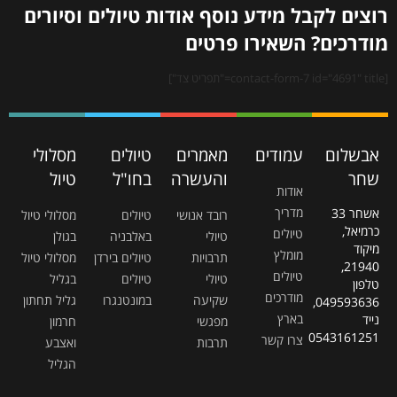
רוצים לקבל מידע נוסף אודות טיולים וסיורים
מודרכים? השאירו פרטים
[contact-form-7 id="4691" title="תפריט צד"]
אבשלום
עמודים
מאמרים
טיולים
מסלולי
שחר
והעשרה
בחו"ל
טיול
אודות
מדריך
אשחר 33
רובד אנושי
טיולים
מסלולי טיול
כרמיאל,
טיולים
טיולי
באלבניה
בגולן
מיקוד
מומלץ
תרבויות
טיולים בירדן
מסלולי טיול
21940,
טיולים
טיולי
טיולים
בגליל
טלפון
מודרכים
שקיעה
במונטנגרו
גליל תחתון
049593636,
בארץ
נייד
מפגשי
חרמון
0543161251
צרו קשר
תרבות
ואצבע
הגליל