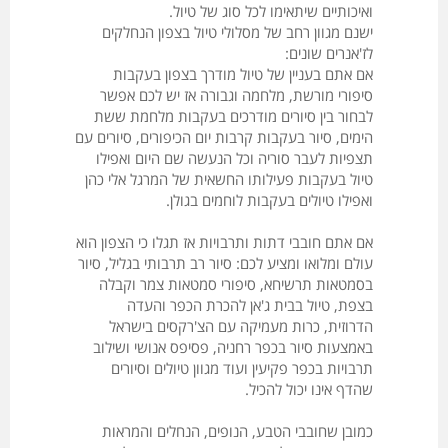
ואיכותיים שיתאימו לכל סוג של טיול.
ישנם מגוון רחב של מסלולי טיול בצפון הנחלקים
לז'אנרים שונים:
אם אתם בעניין של טיול מודרך בצפון בעקבות
סיפורי מורשת, מלחמה וגבורה אז יש לכם אפשר
לבחור בין סיורים מודרכים בעקבות מלחמת ששת
הימים, סיור בעקבות קרבות יום הכיפורים, סיורים עם
תצפיות לעבר סוריה וכל הנעשה שם היום ואפילו
טיול בעקבות פעילותו החשאית של המרגל אלי כהן
ואפילו טיולים בעקבות לוחמים בגולן.
אם אתם חובבי דתות ותרבויות אז תגלו כי הצפון הוא
עולם ומלואו ומציע לכם: סיור רב תרבותי בגליל, סיור
בסמטאות תרשיחא, סיפורי סמטאות צמר וקבלה
בצפת, טיול בבית ג'אן להכרת הכפר והעדה
הדרוזית, כרות מעמיקה עם הצ'רקסים בישראל
באמצעות סיור בכפר רחניה, פסיפס אנושי ושילוב
תרבויות בכפר פקיעין ועוד מגוון טיולים וסיורים
שהדף אינו יכול להכיל.
כמובן שחובבי הטבע, הנופים, הנחלים והמראות