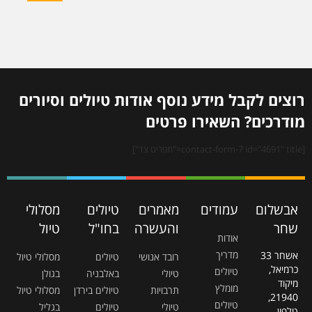
רוצים לקבל מידע נוסף אודות טיולים וסיורים
מודרכים? השאירו פרטים
[contact-form-7 id="4691" title="תפריט צד"]
אבשלום
עמודים
מאמרים
טיולים
מסלולי
שחר
והעשרה
בחו"ל
טיול
אודות
מדריך
אשחר 33
רובד אנושי
טיולים
מסלולי טיול
כרמיאל,
טיולים
טיולי
באלבניה
בגולן
מיקוד
מומלץ
תרבויות
טיולים בירדן
מסלולי טיול
21940,
טיולים
טיולי
טיולים
בגליל
טלפון