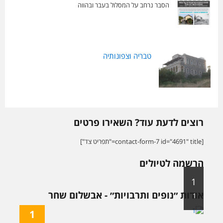
הסבר נרחב על המסלול בעבר ובהווה
טבריה וצפונותיה
רוצים לדעת עוד? השאירו פרטים
[contact-form-7 id="4691" title="תפריט צד"]
הרשמה לטיולים
1
אודות ״נופים ותרבויות״ - אבשלום שחר
1
1