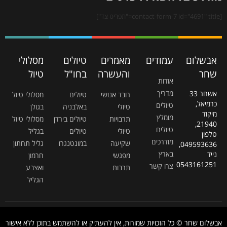
[contact-form-7 id="4691" title="תפריט צד"]
אבשלום
עמודים
מאמרים
טיולים
מסלולי
שחר
והעשרה
בחו"ל
טיול
אודות
מדריך
אשחר 33
רובד אנושי
טיולים
מסלולי טיול
כרמיאל,
טיולים
טיולי
באלבניה
בגולן
מיקוד
מומלץ
תרבויות
טיולים בירדן
מסלולי טיול
21940,
טיולים
טיולי
טיולים
בגליל
טלפון
מודרכים
שקיעה
במונטנגרו
גליל תחתון
049593636,
בארץ
נייד
מפגשי
חרמון
0543161251
צרו קשר
תרבות
ואצבע
הגליל
אבשלום שחר © כל הזכויות שמורות, אין להעתיק או להשתמש בתוכן ללא אישור