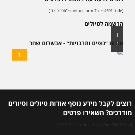
[contact-form-7 id="4691" title="תפריט צד"]
הרשמה לטיולים
1
אודות ״נופים ותרבויות״ - אבשלום שחר
1
1
רוצים לקבל מידע נוסף אודות טיולים וסיורים
מודרכים? השאירו פרטים
[contact-form-7 id="4691" title="תפריט צד"]