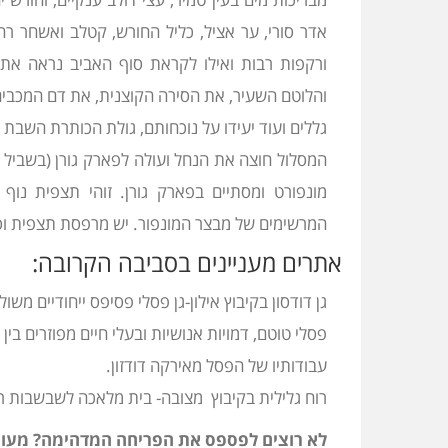
אדר סורי, ער אציל, כליל החורש, קטלב ואשחר רח
ורקפות רבות ואילו לקראת סוף האביב נראה את 
והלוטם השעיר, את הסירה הקוצנית, את דם המכבים 
גללים ועוד יעידו על נוכחותם, גולת הכותרת השבת היחמור בשנ
המסלול חוצה את הנחל ועולה לפארק גורן (בשביל
מונפורט ומסתיים בפארק גורן. זוהי תצפית נוף י
המרשימים של מבצר המונפור. יש מרפסת תצפית וספ
אתרים מעניינים בסביבה הקרובה:
גן דודסון בקיבוץ אילון-גן פסלי פסיפס ייחודיים משו
פסלי טוטם, דמויות אנושיות ובעלי חיים מפוזרים בין 
עבודותיו של הפסל מאירקה דודזון.
רוח גלילית בקיבוץ מצובה- בית מלאכה לשבשבות רוח 
לא רוצים לפספס את הפריחה המדהימה? מעוני