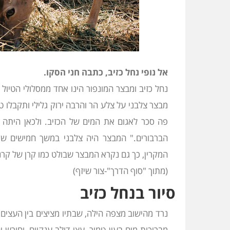
אל נופי נחל כזיב, כתבה חני הסקו.
נחל כזיב ומבצר המונפור הינו אחד ממסלולי הטיול 
מבצר צלבני על צלע הר והרבה ירוק גלילי ותקבלו 
פה סכר לאגום את המים של הכזיב. ולכאן היתה 
הברבורים." המבצר היה צלבני במשך חמישים שנה 
המקרין, כך גם נקרא המבצר שבולט כמו קרן של קרנ
(מתוך "סוף הדרך"-צור שיזף)
סיור בנחל כזיב
נרד מהישוב מצפה הילה, שבתיו מציצים בין העצים 
מבריכות מים בעין טמיר, עצי דולב ענקיים, וחורש 