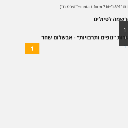
רשמה לטיולים
1
דות ״נופים ותרבויות״ - אבשלום שחר
1
1