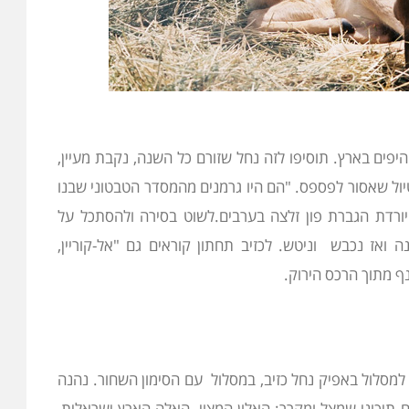
היפים בארץ. תוסיפו לזה נחל שזורם כל השנה, נקבת מעיין,
טיול שאסור לפספס. "הם היו גרמנים מהמסדר הטבטוני שבנו
יורדת הגברת פון זלצה בערבים.לשוט בסירה ולהסתכל על
ואז נכבש וניטש. לכזיב תחתון קוראים גם "אל-קוריין,
ף מתוך הרכס הירוק.
למסלול באפיק נחל כזיב, במסלול עם הסימון השחור. נהנה
ים תיכוני שמצל ומקרר: האלון המצוי, האלה הארץ ישראלית,