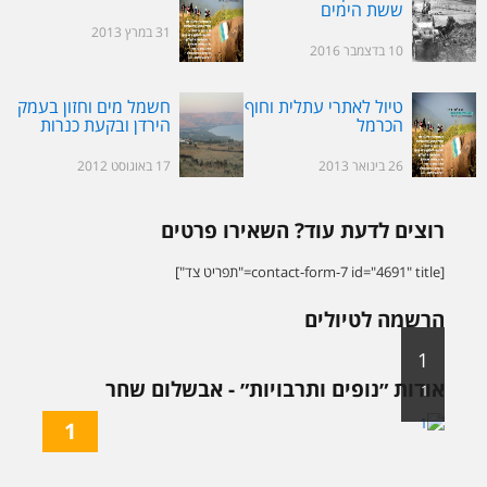
ששת הימים
31 במרץ 2013
10 בדצמבר 2016
טיול לאתרי עתלית וחוף
חשמל מים וחזון בעמק
הכרמל
הירדן ובקעת כנרות
26 בינואר 2013
17 באוגוסט 2012
רוצים לדעת עוד? השאירו פרטים
[contact-form-7 id="4691" title="תפריט צד"]
הרשמה לטיולים
1
אודות ״נופים ותרבויות״ - אבשלום שחר
1
1