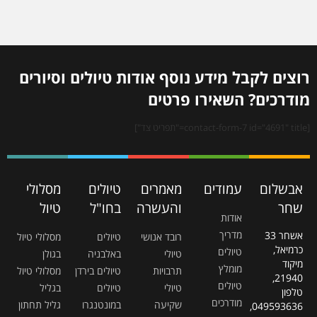
רוצים לקבל מידע נוסף אודות טיולים וסיורים
מודרכים? השאירו פרטים
[contact-form-7 id="4691" title="תפריט צד"]
אבשלום
עמודים
מאמרים
טיולים
מסלולי
שחר
והעשרה
בחו"ל
טיול
אודות
מדריך
אשחר 33
רובד אנושי
טיולים
מסלולי טיול
כרמיאל,
טיולים
טיולי
באלבניה
בגולן
מיקוד
מומלץ
תרבויות
טיולים בירדן
מסלולי טיול
21940,
טיולים
טיולי
טיולים
בגליל
טלפון
מודרכים
שקיעה
במונטנגרו
גליל תחתון
049593636,