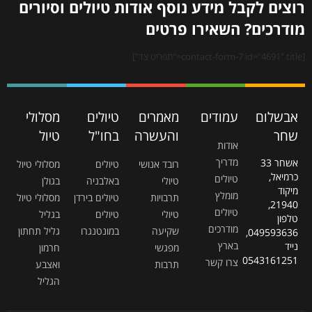
רוצים לקבל מידע נוסף אודות טיולים וסיורים
מודרכים? השאירו פרטים
[contact-form-7 id="4691" title="תפריט צד"]
אבשלום
עמודים
מאמרים
טיולים
מסלולי
שחר
והעשרה
בחו"ל
טיול
אודות
מדריך
אשחר 33
רובד אנושי
טיולים
מסלולי טיול
כרמיאל,
טיולים
טיולי
באלבניה
בגולן
מיקוד
מומלץ
תרבויות
טיולים בירדן
מסלולי טיול
21940,
טיולים
טיולי
טיולים
בגליל
טלפון
מודרכים
שקיעה
במונטנגרו
גליל תחתון
049593636,
בארץ
נייד
מפגשי
חרמון
0543161251
צרו קשר
תרבות
ואצבע
הגליל