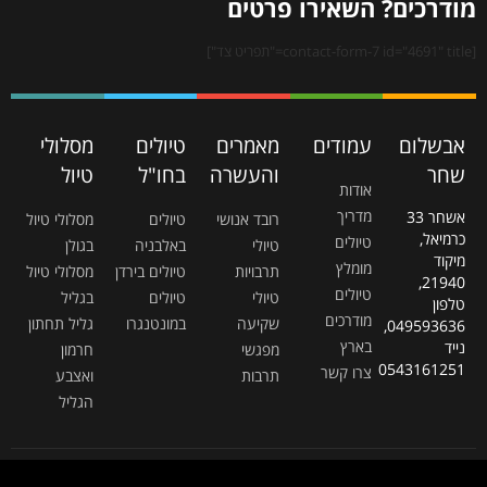
מודרכים? השאירו פרטים
[contact-form-7 id="4691" title="תפריט צד"]
אבשלום
עמודים
מאמרים
טיולים
מסלולי
שחר
והעשרה
בחו"ל
טיול
אודות
מדריך
אשחר 33
רובד אנושי
טיולים
מסלולי טיול
כרמיאל,
טיולים
טיולי
באלבניה
בגולן
מיקוד
מומלץ
תרבויות
טיולים בירדן
מסלולי טיול
21940,
טיולים
טיולי
טיולים
בגליל
טלפון
מודרכים
שקיעה
במונטנגרו
גליל תחתון
049593636,
בארץ
נייד
מפגשי
חרמון
0543161251
צרו קשר
תרבות
ואצבע
הגליל