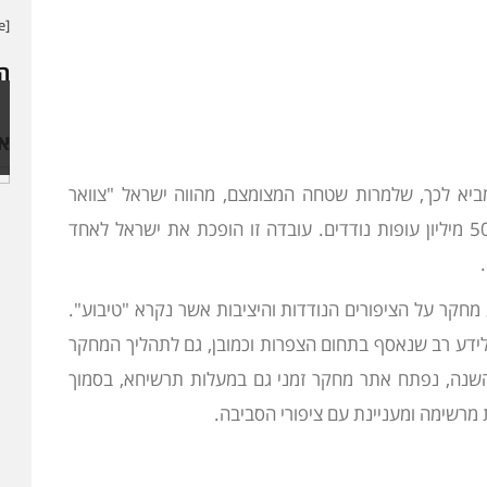
[contact-form-7 id="4691" title="תפריט צד"]
ה
או
ביא לכך, שלמרות שטחה המצומצם, מהווה ישראל "צוואר
בקבוק" אליו מתנקזים באביב ובסתיו לפחות כ- 500 מיליון עופות נודדים. עובדה זו הופכת את ישראל לאחד
חקר על הציפורים הנודדות והיציבות אשר נקרא "טיבוע".
ידע רב שנאסף בתחום הצפרות וכמובן, גם לתהליך המחקר
 השנה, נפתח אתר מחקר זמני גם במעלות תרשיחא, בסמוך
 מרשימה ומעניינת עם ציפורי הסביבה.