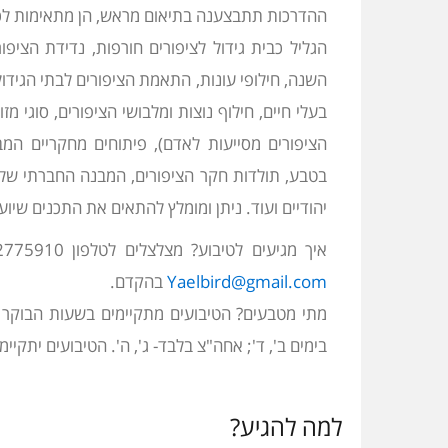
ההדרכות תתבצענה בתיאום מראש, הן מתאימות לכל 
הגליל כבית גידול לציפורים חורפות, נדידת הציפור
השנה, חילופי עונות, התאמת הציפורים לבתי הגידול
בעלי חיים, חילוף נוצות ומלבושי הציפורים, סוגי מ
הציפורים מסייעות לאדם), פיתוחים מחקריים המב
בטבע, תולדות חקר הציפורים, המבנה החברתי של ה
יהודיים ועוד. ניתן ומומלץ להתאים את התכנים שיוע
איך מגיעים לטיבוע? מצלצלים לטלפון 052-2775910 יעל או פונים לכתובת המייל- ומתאמים יום טיבוע
Yaelbird@gmail.com
בהקדם.
מתי מטבעים? הטיבועים מתקיימים בשעות הבוקר
בימים ב', ד'; אחה"צ בלבד- ג', ה'. הטיבועים יתקי
למה להגיע?