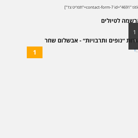
רשמה לטיולים
1
דות ״נופים ותרבויות״ - אבשלום שחר
1
1