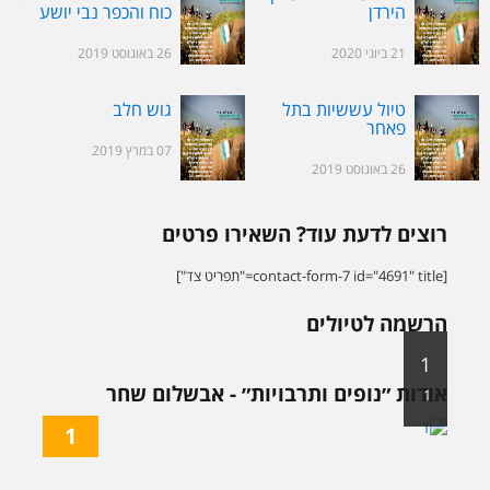
הירדן
כוח והכפר נבי יושע
21 ביוני 2020
26 באוגוסט 2019
טיול עששיות בתל
גוש חלב
פאחר
07 במרץ 2019
26 באוגוסט 2019
רוצים לדעת עוד? השאירו פרטים
[contact-form-7 id="4691" title="תפריט צד"]
הרשמה לטיולים
1
אודות ״נופים ותרבויות״ - אבשלום שחר
1
1