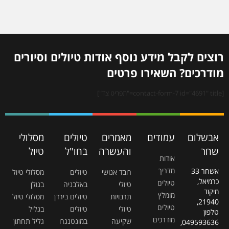
רוצים לקבל מידע נוסף אודות טיולים וסיורים
מודרכים? השאירו פרטים
[contact-form-7 id="4691" title="תפריט צד"]
אבשלום
עמודים
מאמרים
טיולים
מסלולי
שחר
והעשרה
בחו"ל
טיול
אודות
מדריך
אשחר 33
רובד אנושי
טיולים
מסלולי טיול
כרמיאל,
טיולים
טיולי
באלבניה
בגולן
מיקוד
מומלץ
תרבויות
טיולים בירדן
מסלולי טיול
21940,
טיולים
טיולי
טיולים
בגליל
טלפון
מודרכים
שקיעה
במונטנגרו
גליל תחתון
049593636,