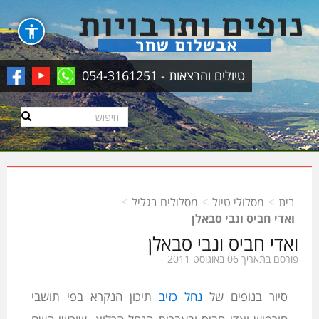
טיולים והרצאות - 054-3161251
>
>
>
בית
מסלולי טיול
מסלולים בגליל
ואדי חביס ונבי סבאלן
ואדי חביס ונבי סבאלן
פורסם בתאריך 06 באוגוסט 2011
סיור בנופים של
נחל כזיב
תיכון הנקרא בפי תושבי