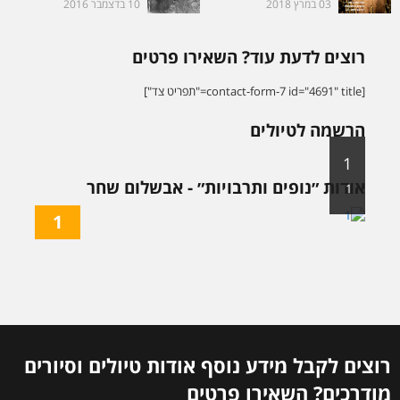
03 במרץ 2018
10 בדצמבר 2016
רוצים לדעת עוד? השאירו פרטים
[contact-form-7 id="4691" title="תפריט צד"]
הרשמה לטיולים
1
אודות ״נופים ותרבויות״ - אבשלום שחר
1
1
רוצים לקבל מידע נוסף אודות טיולים וסיורים
מודרכים? השאירו פרטים