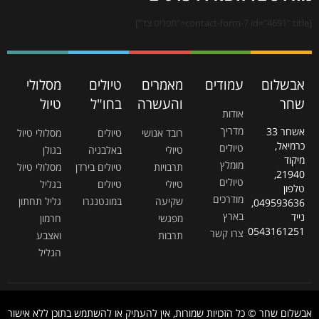
[contact-form-7 id="4691" title="תפריט צד"]
אבשלום
עמודים
מאמרים
טיולים
מסלולי
שחר
והעשרה
בחו"ל
טיול
אודות
מדריך
אשחר 33
רובד אנושי
טיולים
מסלולי טיול
כרמיאל,
טיולים
טיולי
באלבניה
בגולן
מיקוד
מומלץ
תרבויות
טיולים בירדן
מסלולי טיול
21940,
טיולים
טיולי
טיולים
בגליל
טלפון
מודרכים
שקיעה
במונטנגרו
גליל תחתון
049593636,
בארץ
נייד
מפגשי
חרמון
0543161251
צרו קשר
תרבות
ואצבע
הגליל
אבשלום שחר © כל הזכויות שמורות, אין להעתיק או להשתמש בתוכן ללא אישור