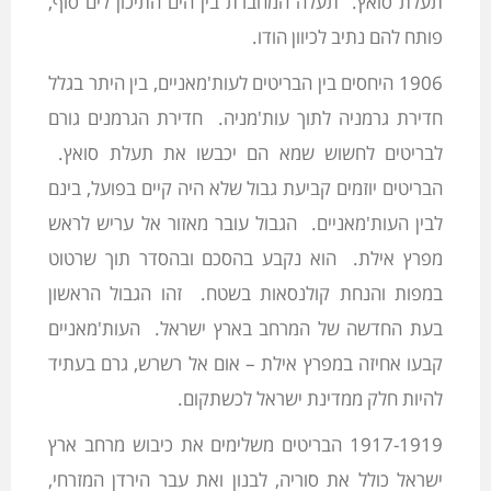
תעלת סואץ. תעלה המחברת בין הים התיכון לים סוף,
פותח להם נתיב לכיוון הודו.
1906 היחסים בין הבריטים לעות'מאניים, בין היתר בגלל
חדירת גרמניה לתוך עות'מניה. חדירת הגרמנים גורם
לבריטים לחשוש שמא הם יכבשו את תעלת סואץ.
הבריטים יוזמים קביעת גבול שלא היה קיים בפועל, בינם
לבין העות'מאניים. הגבול עובר מאזור אל עריש לראש
מפרץ אילת. הוא נקבע בהסכם ובהסדר תוך שרטוט
במפות והנחת קולנסאות בשטח. זהו הגבול הראשון
בעת החדשה של המרחב בארץ ישראל. העות'מאניים
קבעו אחיזה במפרץ אילת – אום אל רשרש, גרם בעתיד
להיות חלק ממדינת ישראל לכשתקום.
1917-1919 הבריטים משלימים את כיבוש מרחב ארץ
ישראל כולל את סוריה, לבנון ואת עבר הירדן המזרחי,