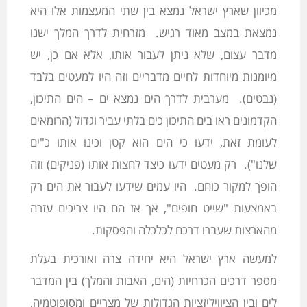
מכיוון שארץ ישראל נמצא בין שתי המעצמות אלו היא
נמצאת במצב מאוד רגיש. מזרחית לדרך המלך ישנו
מדבר עצום, שלא ניתן לעבור אותו, אלא אם כן, יש
מיומנות מיוחדות לחיים מדבריים וזה היו למעטים בלבד
(נבטים). מערבית לדרך הים נמצא ים – הים התיכון,
הקדמונים ראו בים התיכון כים בלתי עביר וגדול (הרומאים
לעומת זאת, ידעו כי הים הוא קטן וכינו אותו כ"ים
שלנו"). רק מעטים ידעו כיצד לחצות אותו (פניקים) וזה
הופך למקור כוחם. היו עמים שידעו לעבור את הים רק
באמצעות "שייט חופים", אך אז הם היו צריכים עזרה
מהארצות שעברו דרכם לכלכלה והפסקות.
למעשה ארץ ישראל היא יחידה צרה ואורכית בעלת
מספר דרכים הכרחיות (הים, האבות והמלך) בין המדבר
לים ובין הציוויליזציות הגדולות של מצריים ומסופוטמיה,