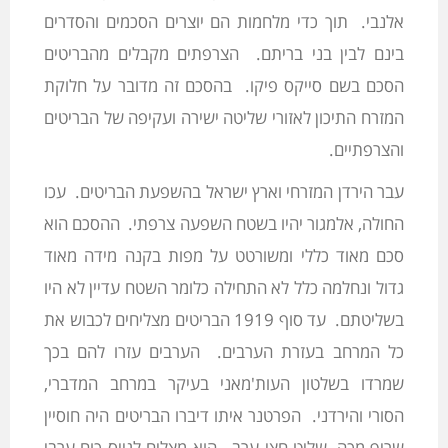
אלנבי. תוך כדי מלחמות הם יוצרים הסכמים והסדרים
בינם לבין בני בריתם. הצרפתים מקבלים מהבריטים
הסכם בשם סייקס פיקו. בהסכם זה מדובר על חלוקת
המזרח התיכון לאזורי שליטה ישירה ועקיפה של הבריטים
והצרפתיים.
עבר הירדן המזרחי וארץ ישראל בהשפעת הבריטים. עכו
החולה, אלמגור יהיו בשטח השפעה צרפתי. ההסכם הוא
סכם מאוד כללי ומשורטט על מפות בקנה מידה מאוד
גדול ונחלמה כלל לא התחילה כלומר השטח עדיין לא היו
בשליטתם. עד סוף 1919 הבריטים מצליחים לכבוש את
כל המרחב בעזרת הערבים. הערבים עזרו להם בכך
שמרדו בשלטון העות'מאני בעיקר במרחב המדברי,
הסורי והירדני. הפרטנר איתו דיברו הבריטים היה חוסיין
שריף מכה, שליט חצי ערב. הוא מצליח לגייס כוח ערבי