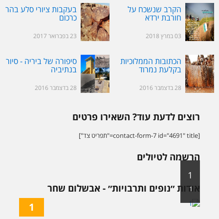
הקרב שנשכח על
בעקבות ציורי סלע בהר
חורבת ירדא
כרכום
03 במרץ 2018
23 בפברואר 2017
הכתובות הממלוכיות
סיפורה של ביריה - סיור
בקלעת נמרוד
בנתיביה
28 בדצמבר 2016
28 בדצמבר 2016
רוצים לדעת עוד? השאירו פרטים
[contact-form-7 id="4691" title="תפריט צד"]
הרשמה לטיולים
1
אודות ״נופים ותרבויות״ - אבשלום שחר
1
1