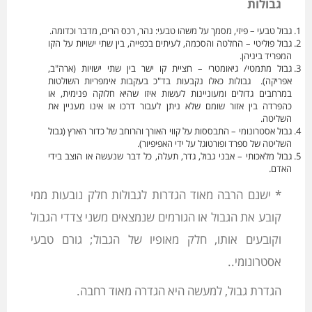
גבולות
גבול טבעי – פיזי, מסמך על משהו טבעי: נהר, רכס הרים, מדבר וכדומה.
גבול פוליטי – החלטה והסכמה, לעיתים בכפייה, בין שתי ישויות על הקו
המפריד ביניהן.
גבול מתמטי/ גיאומטרי – חציית קו ישר בין שתי ישויות (ארה"ב,
אפריקה). גבולות כאלו נקבעות בד"כ בעקבות אימפריות השולטות
במרחבים גדולים ומעוניינות לעשות איזו שהיא חלוקה פנימית, או
כהפרדה בין אזור שומם שלא ניתן לעבור דרכו או אינו מעניין את
השליטה.
גבול אסטרונומי – התבססות על קווי האורך והרוחב של כדור הארץ (גבול
השליטה של ספרד ופורטוגל על ידי האפיפיור).
גבול מלאכותי – אבני גבול, גדר, תעלה, כל דבר שנעשה או הוצב בידי
האדם.
* ישנם הרבה מאוד הגדרות לגבולות חלק נובעות ממי
קובע את הגבול או הגורמים שנמצאים משני צדדי הגבול
וקובעים אותו, חלק מאופיו של הגבול; גורם טבעי
אסטרונומי..
הגדרת גבול, למעשה היא הגדרה מאוד רחבה.