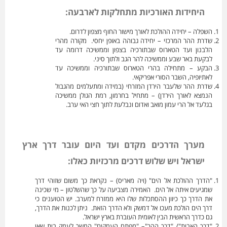
היחידות האורכיות מתחלקות לארבעה:
השפלה – יחידה ההולכת לאורך מישור החוף מצפון לדרום.
שדרת ההר המרכזי – יחידה גבוהה באופן יחסי. מקורה מהרי
הלבנון ועד הטארוס שבתורכיה בצפון וממשיכה דרומה עד
לבקעת באר שבע וממשיכה להר הגב ולתוך סיני.
הבקע – מתחילה בהרי הטארוס שבתורכיה וממשיכה עד
לאתיופיה, השבר הסורי אפריקאי.
שדרת ההר שלעבר הירדן המזרחי (במידה ומתעלמים מהגבול
הנמצא לאורך הירדן) – מתחיל בחרמון, רמת הגולן ממשיכה
בגלעד אל הרי עמון מואב ואדום ונבלעת לתוך חצי האי ערב.
מערך הדרכים מקדם ועד היום עובר דרך ארץ
ישראל ויש שלוש דרכים מרכזיות כאלו:
"הדרך ההולכת אל הים" (ויה מאריס) – נקראת כך משום שזוהי דרך
שמגיעים איתה אל הים. האמירה מצביעה על כך שהשלטון – מי שכינה
את הדרך כך כיוון ההסתכלות שלו היא ממזרח למערב. יש הטוענים כי
דרך הים הולכת מעכו אל דמשק ולא הדרך הזאת. ניתן לכנות את הדרך,
גם כדרך הראשית הבין לאומית העוברת בארץ ישראל.
"דרך האבות"/ "דרך ההר"– "מפתח העמקים" המשך לעמק בית שאן