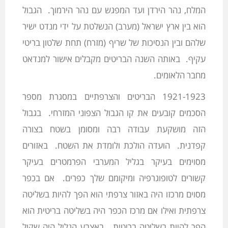
המלח, נהר הירדן ועד המפגש עם נהר הירמוך. הגבול
הוא בין ארץ ישראל (מערב) הנשלטת על ידי מנדט ישיר
שלהם ובין הנסיכות של שריף (מזרח) תחת שלטון בריטי
עקיף. באותה השנה הבריטים מקבלים אישור למנדאט
מחבר הלאומים.
1921-1923 הבריטים והצרפתיים במסגרת מספר
הסכמים קובעים את קו הגבול הצפוני המזרחי. בגבול
הזה מושקעת עבודה רבה ומסומן בשטח בצורה
קפדנית. הועדה הולכת ולומדת את השטח. באזורים
מסוימים בעיקר בגליל המערבי הפרמטרים בעיקר
קשורים לטופוגרפיה ומיקומם שלך כפרים. אם בכפר
מסוים מרכזו היה באזור צרפתי הוא הפך להיות בשליטה
צרפתית ואילו אם מרכז הכפר היה בשליטה בריטית הוא
הפך להיות בשליטה בריטית. באצבע הגליל היה שקול