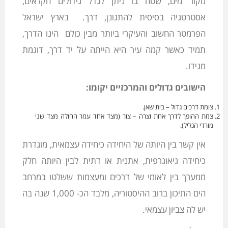
מקור מים, שטח בו ניתן לגדל גידולים חקלאים,
אסטרטגיה בסיסית להתגונן, דרך. בארץ ישראל
הפרמטר החשוב והעיקרי ביותר מבין כולם הינו הדרך,
תמיד כאשר קמה עיר היא הייתה על יד דרך, דוגמת
מגידו.
הישובים גדולים והמרכזיים יקומו:
צומת דרכים גדול – בית שאן.
צמת ההופך לדרך אחת וצרה – צור (מצד אחד עמר החולה מצד שני
מורדי הגליל).
אין קשר בין היותה של היחידה כיחידה עצמאית, מוגדרת
כיחידה גיאוגרפית, אתנית או דתית לבין היותה חלק
ממערך בין לאומי של דרכים ומעצמות ששלטו במרחב
הים התיכון ברוב ההיסטוריה, מלבד הכ- 1,000 שנה בה
יש לה צביון עצמאי.