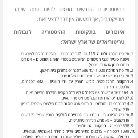
ההיסטוריונים החדשים מנסים להיות כמה שיותר
אובייקטיבים, אך למעשה אין דרך לבצע זאת.
איזכורים בתקופות ההיסטוריה לגבולות
טריטוריאלים של ארץ ישראל:
תקופת ההתנחלות ה- 113 וה- 112 לפנה"ס – חלוקת נחלות לשבטים
(ישנה סוגייה לגבי הסיפורים המופעים בספרי יהושוע ושופטים – אם הם
נכתבו בזמן או אנרכוניסטי).
תקופת המלוכה 1,000 ועד 586 לפנה"ס בחורבן בית ראשון.
תקופת בית שני עזרא ונחמיה תחת שלטו פרסי
התקופה ההלניסטית כיבוש הארץ על ידי היוונית – 332 לפנה"ס,
אלכסנדר מוקדון.
167-164 עד שנת 63 לפנה"ס לפנה"ס תקופת ממלכת החשמונאים.
37 לפנה"ס הורדוס מקבל מנדאט מהרומאים.
4 לפנה"ס בני הורדוס, הורדוס-אנטיטס והורדוס-פילפוס שולטים בצפון
ארץ ישראל.
תקופה הביזנטית – גורם נוצרי המתייחס לחלקים בארץ ישראל כקדושים
או חשובים – לא ממש הגדרה גיאוגרפית.
638 לספירה – התקופה המוסלמית.
1099 לספירה – צלבנים מתייחסים אליה כיחידה גיאוגרפית עצמאית.
בתחילה קוראים לה ממלכת ירושלים אחר כך ממלכת ירושלים השלמה