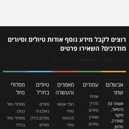
רוצים לקבל מידע נוסף אודות טיולים וסיורים
מודרכים? השאירו פרטים
[contact-form-7 id="4691" title="תפריט צד"]
אבשלום
עמודים
מאמרים
טיולים
מסלולי
שחר
והעשרה
בחו"ל
טיול
אודות
מדריך
אשחר 33
רובד אנושי
טיולים
מסלולי טיול
כרמיאל,
טיולים
טיולי
באלבניה
בגולן
מיקוד
מומלץ
תרבויות
טיולים בירדן
מסלולי טיול
21940,
טיולים
טיולי
טיולים
בגליל
טלפון