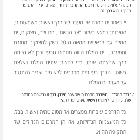
מכונה "עלומת דרכים" דרכים המתחברות יחד ויוצאות. עיקר התנועה
בדרך זו היא דרך ההר.
* באזור ים המלח אין מעבר של דרך ראשית משמעותית,
הסיבות: נמצא באזור "צל הגשם", חם ולח, מצוקים, ים
המלח עד לראשית המאה ה-20 נשק למצוקים ממזרח
וממערב. ים המלח היווה מחסום טבעי ולכן לא הייתה
דרך שחצתה אותו, כדי לחצות אתים המלח נאלצת
לשוט. הדרך בעייתית מדברית ללא מים וצריך להתגבר
על מעבר ים המלח.
"דרך המלך" – השדרה המרכזית של עבר הירדן. דרך זו נחשבת במרחב
שלנו כדרך בין לאומית ראשית מערב ועד דמשק.
כל הדרכים עוברות ממצרים אל מסופוטמיה (אשור, בבל,
כל המעצמות הגדולות), אלו הן המרכזים הגדולים של
התקופה ההיא.