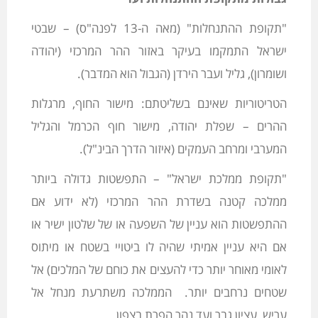
"תקופת ההתנחלות" (מאה ה-13 לפנה"ס) – שבטי
ישראל התמקמו בעיקר באזור ההר המרכזי (יהודה
ושומרון), גליל ועבר הירדן (הגבול הוא המדבר).
הטריטוריות שאינם בשליטתם: מישור החוף, מרגלות
ההרים – שפלת יהודה, מישור חוף הכרמל והגליל
המערבי ומרחב העמקים (איזור הדרך הבינ"ל).
"תקופת ממלכת ישראל" – התפשטות גדולה ביותר
ממלכה קטנה בשדרת ההר המרכזי (לא ידוע אם
ההתפשטות הוא עניין של השפעה או של שלטון ישיר או
אם היא עניין אמיתי שהיה לו ביטויי בשטח או מיתוס
לאומי מאוחר יותר כדי להעצים את כוחם של המלכים) אל
שטחים נרחבים יותר. הממלכה משתרעת מנחל אל
עריש, עציון גבר ועד נהר הפרת בצפון.