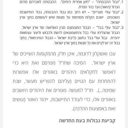
"גבול ההבטחה" – "חזון אחרית הימים". ההבטחה לאברהם מהים
הגדול (היאור) ועד נהר הפרת.
"גבול עולי מצריים" – לא רחב כמו גבול ההבטחה, גבול התיישבות
השבטים. ישנם הקלות מסוימות על מצוות שיש לעשותם בתוך ארץ
ישראל.
"גבול עולי בבל" – הגבול המצומצם מבין השלושה של ארץ ישראל.
הגבול שהצליחו עולי בבל והחשמונאים לרשת ולכבוש וליצור עצמאות
יהודית. גבול עולי בבל נחשב כליבת ישראל – הגבול המינימאלי, בתוך
גבול זה יש לקיים את כל מצוות בתוך ארץ ישראל.
עכו ואשקלון לדוגמה, אינן חלק מהמקומות השייכים של
ארץ ישראל. הסיבה שחז"ל מפרסם זאת היא כדי
לאפשר לחקלאים היהודים באזורים אלו אפשרות
להתחרות עם הגויים (עליהם להפריש מעשר, שנת
שמיטה..). חז"ל למעשה פוטרים את היהודים היושבים
באזורים אלו, כדי לעודד התיישבות, ייהוד האזור (עושים
זאת באמצעות ההלכה).
קביעת גבולות בעת החדשה